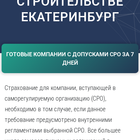
СТРОИТЕЛЬСТВЕ
Саратов
Волгоград
ЕКАТЕРИНБУРГ
Севастополь
Воронеж
Симферополь
Е
Смоленск
Екатеринбург
Сочи
Ставрополь
И
Т
ГОТОВЫЕ КОМПАНИИ С ДОПУСКАМИ СРО ЗА 7
Иваново
ДНЕЙ
Ижевск
Тамбов
Иркутск
Тверь
Тольятти
К
Томск
Страхование для компании, вступающей в
Казань
Тула
саморегулируемую организацию (СРО),
Калининград
Тюмень
Калуга
необходимо в том случае, если данное
У
Кемерово
требование предусмотрено внутренними
Киров
Улан-Удэ
Краснодар
Ульяновск
регламентами выбранной СРО. Все большее
Красноярск
Уфа