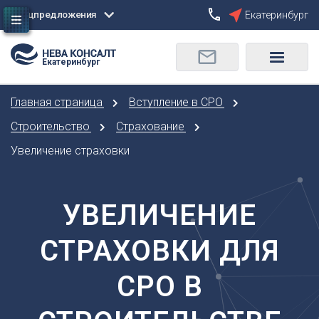
Спецпредложения
Екатеринбург
Сбросить
Екатеринбург
О
Москва
Санкт-Петербург
Омск
Главная страница
Вступление в СРО
Орел
А
Оренбург
Строительство
Страхование
Архангельск
П
Увеличение страховки
Астрахань
Пенза
Б
Пермь
Барнаул
УВЕЛИЧЕНИЕ
Р
Белгород
Ростов-на-Дону
Брянск
СТРАХОВКИ ДЛЯ
Рязань
В
С
СРО В
Владивосток
Самара
Владикавказ
Саранск
Владимир