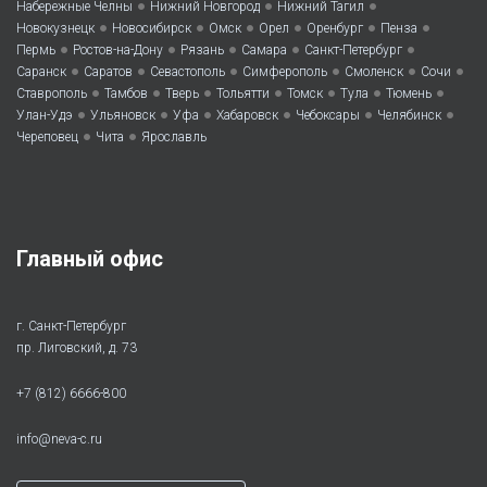
•
•
•
Набережные Челны
Нижний Новгород
Нижний Тагил
•
•
•
•
•
•
Новокузнецк
Новосибирск
Омск
Орел
Оренбург
Пенза
•
•
•
•
•
Пермь
Ростов-на-Дону
Рязань
Самара
Санкт-Петербург
•
•
•
•
•
•
Саранск
Саратов
Севастополь
Симферополь
Смоленск
Сочи
•
•
•
•
•
•
•
Ставрополь
Тамбов
Тверь
Тольятти
Томск
Тула
Тюмень
•
•
•
•
•
•
Улан-Удэ
Ульяновск
Уфа
Хабаровск
Чебоксары
Челябинск
•
•
Череповец
Чита
Ярославль
Главный офис
г. Санкт-Петербург
пр. Лиговский, д. 73
+7 (812) 6666-800
info@neva-c.ru