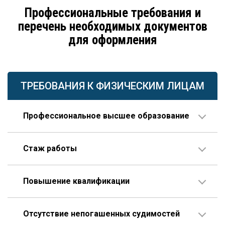
Профессиональные требования и
перечень необходимых документов
для оформления
ТРЕБОВАНИЯ К ФИЗИЧЕСКИМ ЛИЦАМ
Профессиональное высшее образование
По направлению строительства, изысканий или
Стаж работы
проектирования.
В организации соответствующего профиля – 10 лет
Повышение квалификации
или больше, 3 года из которых – на руководящей
должности.
Пройденное гражданином по меньшей мере один
Опыт работы по специальности – не менее 10 лет,
Отсутствие непогашенных судимостей
раз в течение последних пяти лет.
которые отсчитываются только после получения диплома