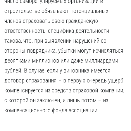
число саморегулируемых организаций в
Курган
Х
Курск
строительстве обязывают потенциальных
Хабаровск
Л
членов страховать свою гражданскую
Ч
Липецк
ответственность: специфика деятельности
Чебоксары
М
такова, что, при выявлении нарушений со
Челябинск
Магнитогорск
Череповец
стороны подрядчика, убытки могут исчисляться
Махачкала
Чита
десятками миллионов или даже миллиардами
Мурманск
Я
рублей. В случае, если у виновника имеется
Н
Ярославль
договор страхования – в первую очередь ущерб
Набережные Челны
Нижний Новгород
компенсируется из средств страховой компании,
Нижний Тагил
с которой он заключен, и лишь потом – из
Новокузнецк
Новосибирск
компенсационного фонда ассоциации.