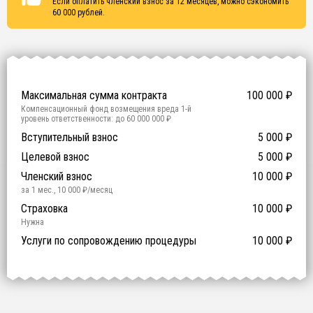
Если оплатить членский взнос за 12 месяцев, можно сэкономить
60 000
рублей.
Сертификаты
ISO 9001
ISO 14001
OHSAS 18001
Максимальная сумма контракта
100 000
₽
Компенсационный фонд возмещения вреда
1
-й
уровень ответственности:
до 60 000 000 ₽
Участие в гос. тендерах и аукционах
Вступительный взнос
5 000
0
₽
₽
Компенсационный фонд договорных обязательств
0
-
Целевой взнос
5 000
₽
й уровень ответственности:
Не требуется
Членский взнос
10 000
₽
за 1 мес.
,
10 000
₽/месяц
Предоставление специалистов НРС
Сертификат ISO 9001
Сертификат ISO 14001
Сертификат OHSAS 18001
Страховка
14 500
14 500
14 500
10 000
0
₽
₽
₽
₽
₽
0
ISO 9001
ISO 14001
OHSAS 18001
Нужна
₽ за человека
Услуги по сопровождению процедуры
10 000
₽