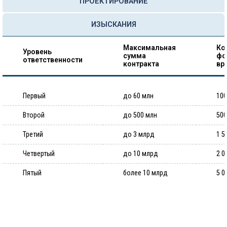
ПРОЕКТИРОВАНИЕ
ИЗЫСКАНИЯ
Максимальная
Ко
Уровень
сумма
фо
ответственности
контракта
вр
Первый
до 60 млн
100
Второй
до 500 млн
500
Третий
до 3 млрд
1 5
Четвертый
до 10 млрд
2 0
Пятый
более 10 млрд
5 0