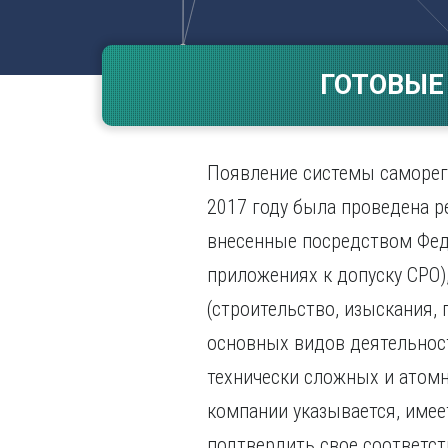
Волгогр
Вороне
ГОТОВЫЕ
Е
Екатери
И
Появление системы саморег
Иванов
Ижевск
2017 году была проведена р
Иркутск
внесенные посредством Фед
приложениях к допуску СРО)
(строительство, изыскания,
основных видов деятельнос
технически сложных и атомн
компании указывается, имее
подтвердить свое соответст