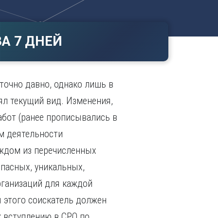
Ч
в
ополь
Чебоксары
ополь
Челябинск
А 7 ДНЕЙ
ск
Череповец
Чита
поль
Я
точно давно, однако лишь в
Ярославль
ял текущий вид. Изменения,
бот (ранее прописывались в
ам деятельности
аждом из перечисленных
пасных, уникальных,
рганизаций для каждой
 этого соискатель должен
к вступлению в СРО по