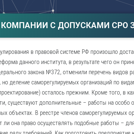
Магнитогорск
Сарато
ад
Махачкала
Севаст
ж
Мурманск
Симфер
 КОМПАНИИ С ДОПУСКАМИ СРО З
Н
Смолен
нбург
Набережные Челны
Сочи
Нижний Новгород
Ставро
Нижний Тагил
улирования в правовой системе РФ произошло доста
о
Новокузнецк
еформа данного института, в результате чего он прин
Новосибирск
ерального закона №372, отменили перечень видов ра
, но деление саморегулируемых организаций по вид
 проектирование) осталось прежним. Кроме того, в к
ти, существуют дополнительные – работы на особо о
ых объектах. В реестре членов саморегулируемых о
т ли она право осуществлять подобные работы – для
вие ряду требований. Как подготовить предприятие 