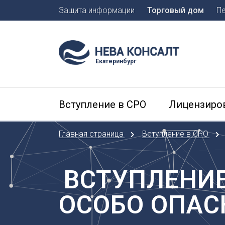
Защита информации
Торговый дом
П
Москва
Санкт-П
Екатеринбург
А
Арханге
Вступление в СРО
Лицензиро
Астраха
Б
Главная страница
Вступление в СРО
Барнаул
Белгоро
Брянск
ВСТУПЛЕНИЕ
В
ОСОБО ОПАС
Владиво
Владика
Владим