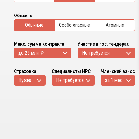
Объекты
Обычные
Особо опасные
Атомные
Макс. сумма контракта
Участие в гос. тендерах
до 25 млн. ₽
Не требуется
Страховка
Специалисты НРС
Членский взнос
Нужна
Не требуется
за 1 мес.