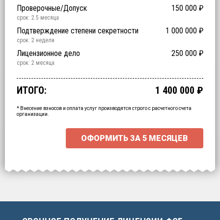
Проверочные/Допуск
150 000
₽
срок: 2.5 месяца
Подтверждение степени секретности
1 000 000
₽
срок: 2 недели
Обучение
Специальная экспертиза
Лицензионное дело
200 000
250 000
60 000
₽
₽
₽
срок: 2 недели
срок: 2 недели
срок: 2 месяца
Срочное получение
700 000
₽
ИТОГО:
1 400 000
₽
Промежуточный итог:
15000
₽
Ваша персональна скидка
-
15000
₽
* Внесение взносов и оплата услуг производятся строго с расчетного счета
организации.
ОФОРМИТЬ ЗА
5 МЕСЯЦЕВ