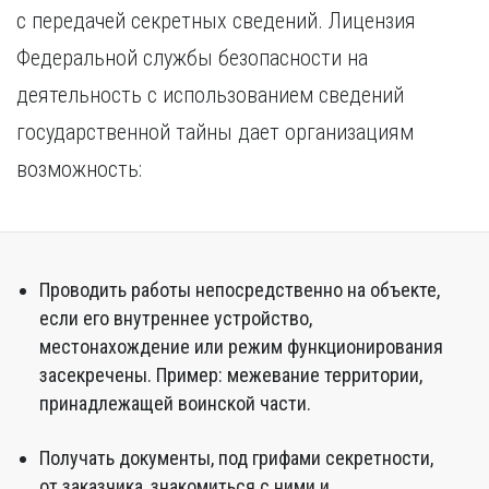
Курган
с передачей секретных сведений. Лицензия
Х
Курск
Федеральной службы безопасности на
Хабаровск
Л
деятельность с использованием сведений
Ч
Липецк
Чебоксары
государственной тайны дает организациям
М
Челябинск
возможность:
Магнитогорск
Череповец
Махачкала
Чита
Мурманск
Я
Н
Ярославль
Проводить работы непосредственно на объекте,
Набережные Челны
если его внутреннее устройство,
Нижний Новгород
местонахождение или режим функционирования
Нижний Тагил
засекречены. Пример: межевание территории,
Новокузнецк
принадлежащей воинской части.
Новосибирск
Получать документы, под грифами секретности,
от заказчика, знакомиться с ними и