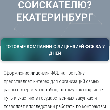
СОИСКАТЕЛЮ?
Саратов
Волгоград
Севастополь
Воронеж
ЕКАТЕРИНБУРГ
Симферополь
Е
Смоленск
Екатеринбург
Сочи
Ставрополь
И
Т
Иваново
ГОТОВЫЕ КОМПАНИИ С ЛИЦЕНЗИЕЙ ФСБ ЗА 7
Ижевск
Тамбов
ДНЕЙ
Иркутск
Тверь
Тольятти
К
Томск
Казань
Оформление лицензии ФСБ на гостайну
Тула
Калининград
Тюмень
представляет интерес для организаций самых
Калуга
У
Кемерово
разных сфер и масштабов, потому как открывает
Киров
Улан-Удэ
путь к участию в государственных закупках и
Краснодар
Ульяновск
позволяет впоследствии работать по контрактам
Красноярск
Уфа