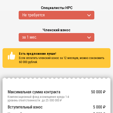
Специалисты НРС
Не требуется
Членский взнос
за 1 мес.
Есть предложение лучше!
Если оплатить членский взнос за 12 месяцев, можно сэкономить
60 000
рублей.
Сертификаты
ISO 9001
ISO 14001
OHSAS 18001
Максимальная сумма контракта
50 000
₽
Компенсационный фонд возмещения вреда
1
-й
уровень ответственности:
до 25 000 000 ₽
Участие в гос. тендерах и аукционах
Вступительный взнос
5 000
0
₽
₽
Компенсационный фонд договорных обязательств
0
-