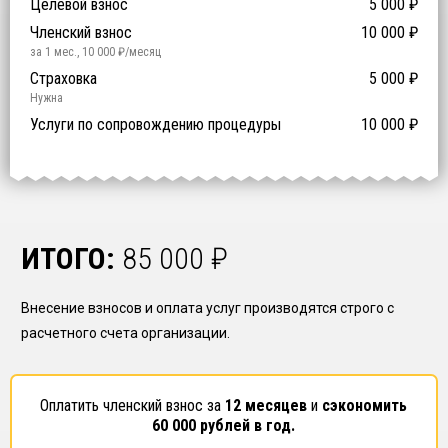
Целевой взнос
5 000
₽
й уровень ответственности:
Не требуется
Членский взнос
10 000
₽
за 1 мес.
,
10 000
₽/месяц
Предоставление специалистов НРС
Сертификат ISO 9001
Сертификат ISO 14001
Сертификат OHSAS 18001
Страховка
14 500
14 500
14 500
5 000
0
₽
₽
₽
₽
₽
0
ISO 9001
ISO 14001
OHSAS 18001
Нужна
₽ за человека
Услуги по сопровождению процедуры
10 000
₽
ИТОГО:
85 000
₽
Внесение взносов и оплата услуг производятся строго с
расчетного счета организации.
Оплатить членский взнос за
12 месяцев
и
сэкономить
60 000
рублей в год.