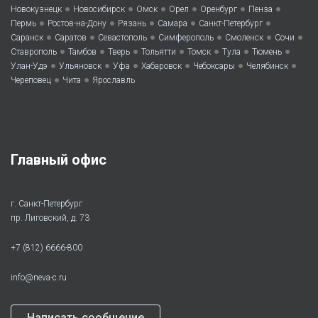
•
•
•
•
•
•
Новокузнецк
Новосибирск
Омск
Орел
Оренбург
Пенза
•
•
•
•
•
Пермь
Ростов-на-Дону
Рязань
Самара
Санкт-Петербург
•
•
•
•
•
•
Саранск
Саратов
Севастополь
Симферополь
Смоленск
Сочи
•
•
•
•
•
•
•
Ставрополь
Тамбов
Тверь
Тольятти
Томск
Тула
Тюмень
•
•
•
•
•
•
Улан-Удэ
Ульяновск
Уфа
Хабаровск
Чебоксары
Челябинск
•
•
Череповец
Чита
Ярославль
Главный офис
г. Санкт-Петербург
пр. Лиговский, д. 73
+7 (812) 6666-800
info@neva-c.ru
Написать сообщение