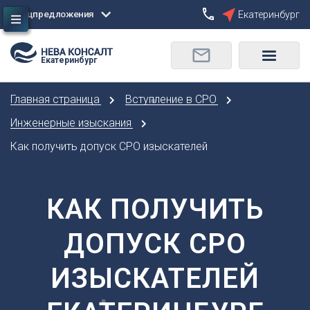
Спецпредложения
Екатеринбург
Сбросить
Екатеринбург
О
Москва
Санкт-Петербург
Омск
Главная страница
Вступление в СРО
Орел
А
Оренбург
Инженерные изыскания
Архангельск
П
Как получить допуск СРО изыскателей
Астрахань
Пенза
Б
Пермь
Барнаул
КАК ПОЛУЧИТЬ
Р
Белгород
Ростов-на-Дону
Брянск
ДОПУСК СРО
Рязань
В
С
ИЗЫСКАТЕЛЕЙ
Владивосток
Самара
Владикавказ
Саранск
Владимир