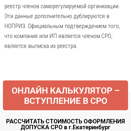
Курган
реестр членов саморегулируемой организации.
Х
Курск
Эти данные дополнительно дублируются в
Хабаровск
Л
НОПРИЗ. Официальным подтверждением того,
Ч
Липецк
Чебоксары
что компания или ИП является членом СРО,
М
Челябинск
является выписка из реестра.
Магнитогорск
Череповец
Махачкала
Чита
Мурманск
Я
Н
Ярославль
Набережные Челны
Нижний Новгород
ОНЛАЙН КАЛЬКУЛЯТОР –
Нижний Тагил
ВСТУПЛЕНИЕ В СРО
Новокузнецк
Новосибирск
РАССЧИТАТЬ СТОИМОСТЬ ОФОРМЛЕНИЯ
ДОПУСКА СРО в г.Екатеринбург