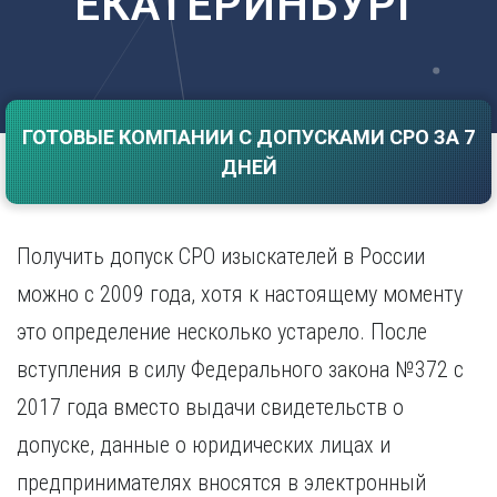
ЕКАТЕРИНБУРГ
Саратов
Волгоград
Севастополь
Воронеж
Симферополь
Е
Смоленск
Екатеринбург
Сочи
ГОТОВЫЕ КОМПАНИИ С ДОПУСКАМИ СРО ЗА 7
Ставрополь
И
ДНЕЙ
Т
Иваново
Ижевск
Тамбов
Иркутск
Тверь
Получить допуск СРО изыскателей в России
Тольятти
К
можно с 2009 года, хотя к настоящему моменту
Томск
Казань
это определение несколько устарело. После
Тула
Калининград
Тюмень
вступления в силу Федерального закона №372 с
Калуга
У
Кемерово
2017 года вместо выдачи свидетельств о
Киров
Улан-Удэ
допуске, данные о юридических лицах и
Краснодар
Ульяновск
предпринимателях вносятся в электронный
Красноярск
Уфа