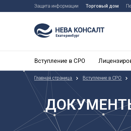
Защита информации
Торговый дом
П
Москва
Санкт-П
Екатеринбург
А
Арханге
Вступление в СРО
Лицензиро
Астраха
Б
Главная страница
Вступление в СРО
Барнаул
Белгоро
Брянск
ДОКУМЕНТЫ
В
Владиво
Владика
Владим