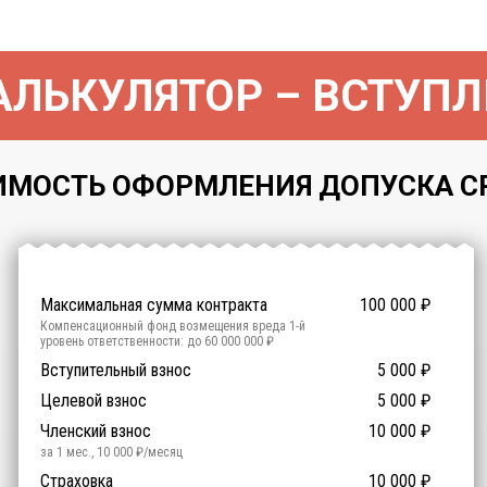
ЛЬКУЛЯТОР – ВСТУПЛ
МОСТЬ ОФОРМЛЕНИЯ ДОПУСКА СРО 
Максимальная сумма контракта
100 000
₽
Компенсационный фонд возмещения вреда
1
-й
уровень ответственности:
до 60 000 000 ₽
Участие в гос. тендерах и аукционах
Вступительный взнос
5 000
0
₽
₽
Компенсационный фонд договорных обязательств
0
-
Целевой взнос
5 000
₽
й уровень ответственности:
Не требуется
Членский взнос
10 000
₽
за 1 мес.
,
10 000
₽/месяц
Предоставление специалистов НРС
Сертификат ISO 9001
Сертификат ISO 14001
Сертификат OHSAS 18001
Страховка
14 500
14 500
14 500
10 000
0
₽
₽
₽
₽
₽