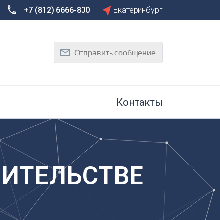
+7 (812) 6666-800
Екатеринбург
Сбросить
Т
Отправить сообщение
Тамбов
Тверь
рг
Тольятти
Томск
Контакты
Тула
Тюмень
У
Улан-Удэ
на-Дону
Ульяновск
ОИТЕЛЬСТВЕ
Уфа
Х
Хабаровск
к