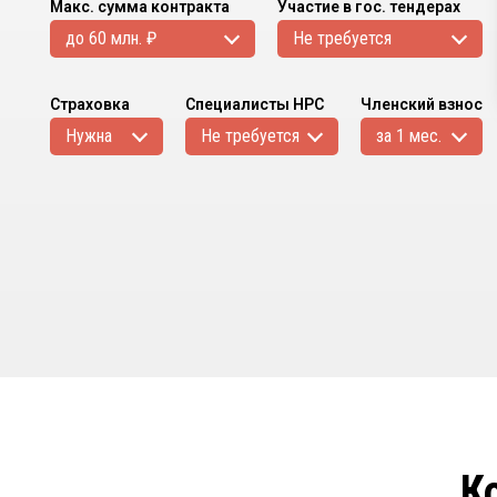
Макс. сумма контракта
Участие в гос. тендерах
до 60 млн. ₽
Не требуется
Страховка
Специалисты НРС
Членский взнос
Нужна
Не требуется
за 1 мес.
К