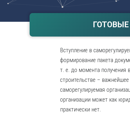
Волгогр
Вороне
ГОТОВЫЕ
Е
Екатери
И
Вступление в саморегулируе
Иванов
Ижевск
формирование пакета докуме
Иркутск
т. е. до момента получения
строительстве – важнейшее 
саморегулируемая организац
организации может как юри
практически нет.