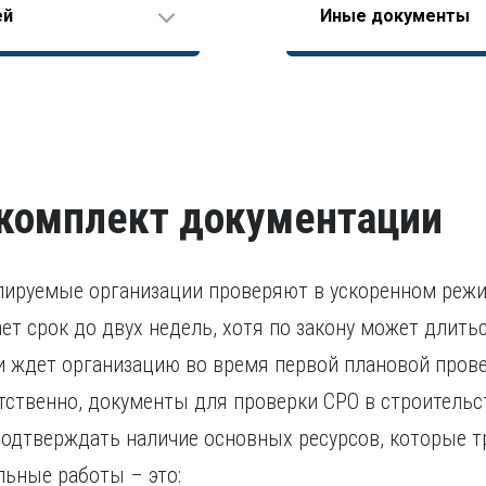
Справка об отсутств
ей
Иные документы
вого стажа еще до
Диплом о высшем обр
Должностная инстру
территории РФ или бы
Справка об отсутстви
В остальных случаях 
Согласие на обрабо
судимые кандидаты п
Разрешение на работ
свидетельства о приз
исполнение наказани
Удостоверение о по
Удостоверение, подт
течение последних пя
проходило за предела
признании иностранно
комплект документации
лируемые организации проверяют в ускоренном режи
т срок до двух недель, хотя по закону может длитьс
и ждет организацию во время первой плановой провер
тственно, документы для проверки СРО в строительс
дтверждать наличие основных ресурсов, которые тр
ьные работы – это: