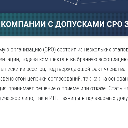
Магнитогорск
Сарато
ад
Махачкала
Севаст
ж
Мурманск
Симфер
 КОМПАНИИ С ДОПУСКАМИ СРО З
Н
Смолен
нбург
Набережные Челны
Сочи
Нижний Новгород
Ставро
Нижний Тагил
мую организацию (СРО) состоит из нескольких этапов
о
Новокузнецк
нтации, подача комплекта в выбранную ассоциацию 
Новосибирск
 выписки из реестра, подтверждающей факт членства
звено этой цепочки согласований, так как на основа
ия принимает решение о приеме или отказе. Стать 
дическое лицо, так и ИП. Разницы в подаваемых док