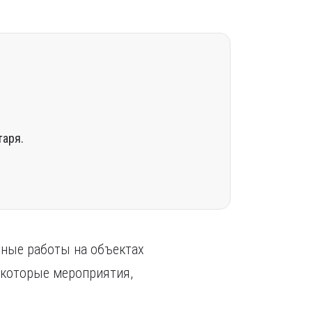
таря.
тные работы на объектах
екоторые мероприятия,