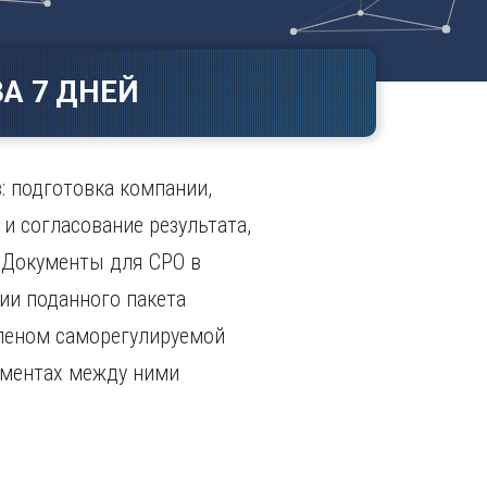
Ч
в
ополь
Чебоксары
ополь
Челябинск
А 7 ДНЕЙ
ск
Череповец
Чита
поль
Я
: подготовка компании,
Ярославль
и согласование результата,
. Документы для СРО в
нии поданного пакета
членом саморегулируемой
ументах между ними