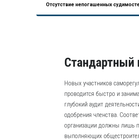
Отсутствие непогашенных судимост
НОСТРОЙ, допускающего начало отсчета трудо
последних пяти лет.
завершения образования).
В том числе, уголовного преследования.
Стандартный 
Новых участников саморегу
проводится быстро и занимае
глубокий аудит деятельност
одобрения членства. Соотве
организации должны лишь по
выполняющих общестроител