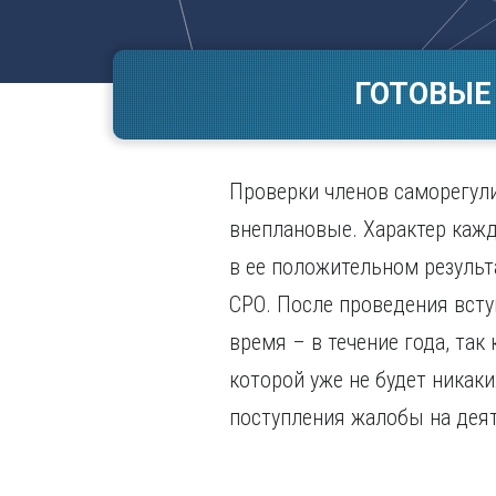
Волгогр
Вороне
ГОТОВЫЕ
Е
Екатери
И
Проверки членов саморегули
Иванов
Ижевск
внеплановые. Характер кажд
Иркутск
в ее положительном результ
СРО. После проведения всту
время – в течение года, так
которой уже не будет никак
поступления жалобы на дея