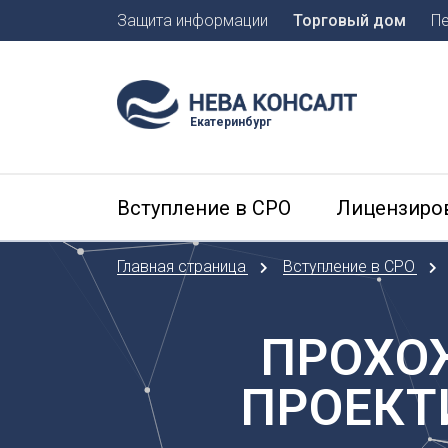
Защита информации
Торговый дом
П
Москва
Санкт-П
Екатеринбург
А
Арханге
Вступление в СРО
Лицензиро
Астраха
Б
Главная страница
Вступление в СРО
Барнаул
Белгоро
Брянск
ПРОХО
В
ПРОЕКТ
Владиво
Владика
Владим