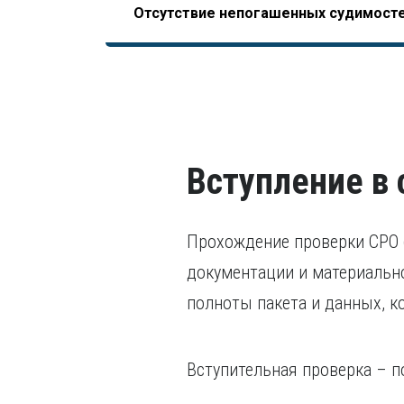
Отсутствие непогашенных судимост
НОСТРОЙ, допускающего начало отсчета трудо
последних пяти лет.
завершения образования).
В том числе, уголовного преследования.
Вступление в
Прохождение проверки СРО (
документации и материально
полноты пакета и данных, к
Вступительная проверка – п