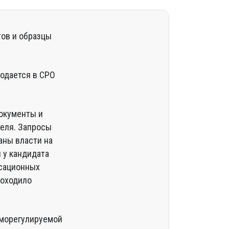
тов и образцы
подается в СРО
документы и
еля. Запросы
аны власти на
 у кандидата
нсационных
роходило
аморегулируемой