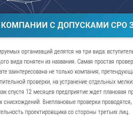
Магнитогорск
Сарато
ад
Махачкала
Севаст
ж
Мурманск
Симфер
 КОМПАНИИ С ДОПУСКАМИ СРО З
Н
Смолен
нбург
Набережные Челны
Сочи
Нижний Новгород
Ставро
Нижний Тагил
руемых организаций делятся на три вида: вступител
о
Новокузнецк
ого вида понятен из названия. Самая простая проверк
Новосибирск
ате заинтересована не только компания, претендующа
пительной проверки, на устранение отдельных мелки
 как спустя 12 месяцев предприятие ждет плановая п
их снисхождений. Внеплановые проверки проводятся, 
тельность проектировщика со стороны третьих лиц.