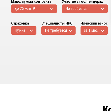
Макс. сумма контракта
Участие в гос. тендерах
до 25 млн. ₽
Не требуется
Страховка
Специалисты НРС
Членский взнос
Нужна
Не требуется
за 1 мес.
К