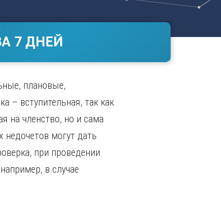
Ч
в
ополь
Чебоксары
ополь
Челябинск
А 7 ДНЕЙ
ск
Череповец
Чита
поль
Я
ьные, плановые,
Ярославль
а – вступительная, так как
я на членство, но и сама
х недочетов могут дать
роверка, при проведении
например, в случае