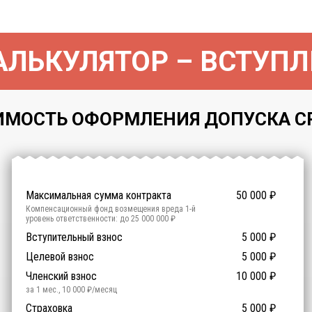
ЛЬКУЛЯТОР – ВСТУПЛ
МОСТЬ ОФОРМЛЕНИЯ ДОПУСКА СРО 
Максимальная сумма контракта
50 000
₽
Компенсационный фонд возмещения вреда
1
-й
уровень ответственности:
до 25 000 000 ₽
Участие в гос. тендерах и аукционах
Вступительный взнос
5 000
0
₽
₽
Компенсационный фонд договорных обязательств
0
-
Целевой взнос
5 000
₽
й уровень ответственности:
Не требуется
Членский взнос
10 000
₽
за 1 мес.
,
10 000
₽/месяц
Предоставление специалистов НРС
Сертификат ISO 9001
Сертификат ISO 14001
Сертификат OHSAS 18001
Страховка
14 500
14 500
14 500
5 000
0
₽
₽
₽
₽
₽