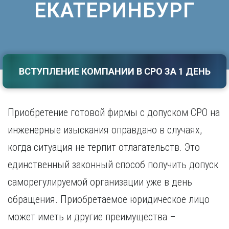
ЕКАТЕРИНБУРГ
Саратов
Волгоград
Севастополь
Воронеж
Симферополь
Е
Смоленск
Екатеринбург
Сочи
Ставрополь
ВСТУПЛЕНИЕ КОМПАНИИ В СРО ЗА 1 ДЕНЬ
И
Т
Иваново
Ижевск
Тамбов
Приобретение готовой фирмы с допуском СРО на
Иркутск
Тверь
Тольятти
инженерные изыскания оправдано в случаях,
К
Томск
когда ситуация не терпит отлагательств. Это
Казань
Тула
Калининград
единственный законный способ получить допуск
Тюмень
Калуга
саморегулируемой организации уже в день
У
Кемерово
Киров
обращения. Приобретаемое юридическое лицо
Улан-Удэ
Краснодар
Ульяновск
может иметь и другие преимущества –
Красноярск
Уфа