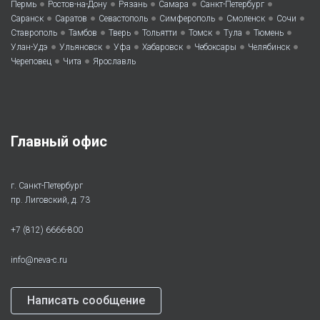
•
•
•
•
•
Пермь
Ростов-на-Дону
Рязань
Самара
Санкт-Петербург
•
•
•
•
•
•
Саранск
Саратов
Севастополь
Симферополь
Смоленск
Сочи
•
•
•
•
•
•
•
Ставрополь
Тамбов
Тверь
Тольятти
Томск
Тула
Тюмень
•
•
•
•
•
•
Улан-Удэ
Ульяновск
Уфа
Хабаровск
Чебоксары
Челябинск
•
•
Череповец
Чита
Ярославль
Главный офис
г. Санкт-Петербург
пр. Лиговский, д. 73
+7 (812) 6666-800
info@neva-c.ru
Написать сообщение