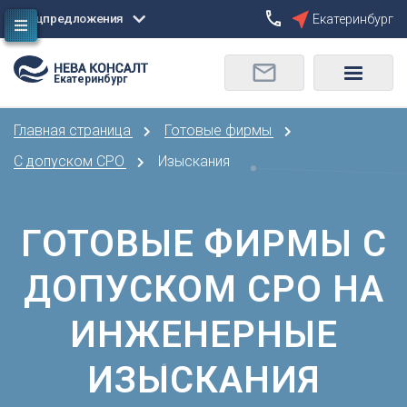
Спецпредложения
Екатеринбург
Сбросить
Екатеринбург
О
Москва
Санкт-Петербург
Омск
Главная страница
Готовые фирмы
Орел
А
Оренбург
С допуском СРО
Изыскания
Архангельск
П
Астрахань
Пенза
ГОТОВЫЕ ФИРМЫ С
Б
Пермь
Барнаул
Р
ДОПУСКОМ СРО НА
Белгород
Ростов-на-Дону
Брянск
Рязань
ИНЖЕНЕРНЫЕ
В
С
Владивосток
ИЗЫСКАНИЯ
Самара
Владикавказ
Саранск
Владимир