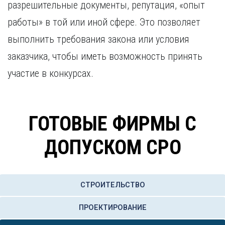
разрешительные документы, репутация, «опыт
Курган
Х
Курск
работы» в той или иной сфере. Это позволяет
Хабаровск
Л
выполнить требования закона или условия
Ч
Липецк
заказчика, чтобы иметь возможность принять
Чебоксары
М
Челябинск
участие в конкурсах.
Магнитогорск
Череповец
Махачкала
Чита
Мурманск
Я
ГОТОВЫЕ ФИРМЫ С
Н
Ярославль
Набережные Челны
ДОПУСКОМ СРО
Нижний Новгород
Нижний Тагил
Новокузнецк
СТРОИТЕЛЬСТВО
Новосибирск
ПРОЕКТИРОВАНИЕ