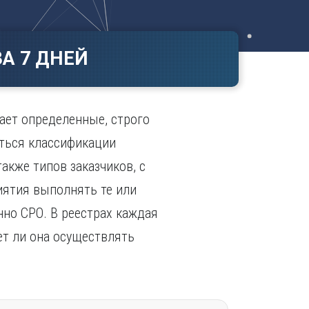
Ч
в
ополь
Чебоксары
ополь
Челябинск
А 7 ДНЕЙ
ск
Череповец
Чита
поль
Я
ает определенные, строго
Ярославль
аться классификации
акже типов заказчиков, с
ятия выполнять те или
но СРО. В реестрах каждая
ет ли она осуществлять