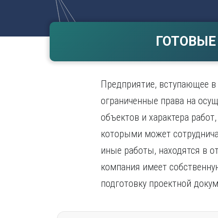
Волгогр
Вороне
ГОТОВЫЕ
Е
Екатери
И
Предприятие, вступающее в 
Иванов
Ижевск
ограниченные права на осущ
Иркутск
объектов и характера работ
которыми может сотруднича
иные работы, находятся в о
компания имеет собственную
подготовку проектной докум