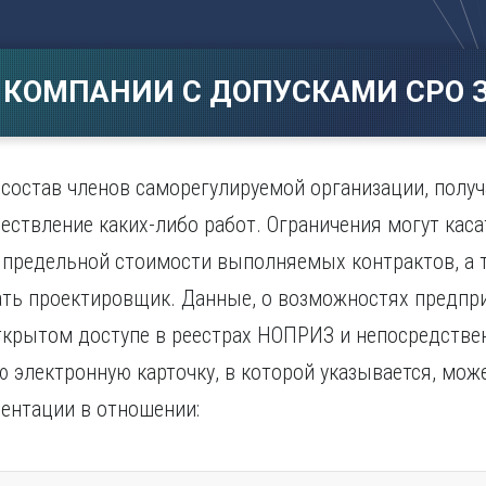
Магнитогорск
Сарато
ад
Махачкала
Севаст
ж
Мурманск
Симфер
 КОМПАНИИ С ДОПУСКАМИ СРО З
Н
Смолен
нбург
Набережные Челны
Сочи
Нижний Новгород
Ставро
Нижний Тагил
состав членов саморегулируемой организации, получ
о
Новокузнецк
ествление каких-либо работ. Ограничения могут кас
Новосибирск
, предельной стоимости выполняемых контрактов, а т
ть проектировщик. Данные, о возможностях предпри
ткрытом доступе в реестрах НОПРИЗ и непосредствен
 электронную карточку, в которой указывается, мож
ентации в отношении: