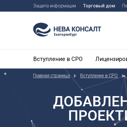
Защита информации
Торговый дом
П
Москва
Санкт-П
Екатеринбург
А
Арханге
Вступление в СРО
Лицензиро
Астраха
Б
Главная страница
Вступление в СРО
Барнаул
Белгоро
Брянск
ДОБАВЛЕН
В
ПРОЕКТ
Владиво
Владика
Владим