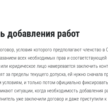
Разрешение на работ
свидетельства о приз
исполнение наказани
Удостоверение о по
Удостоверение, подт
течение последних пя
проходило за предела
признании иностранно
ь добавления работ
оговор, условия которого предполагают членство в 
указанием всех необходимых прав и соответствующей 
 или юридическое лицо намеревается заключить конт
ят за пределы текущего допуска, ей нужно сначала п
 условиям, и только потом официально фиксировать
никают ситуации, когда необходимость добавления р
полнитель уже заключили договор и даже приступили 