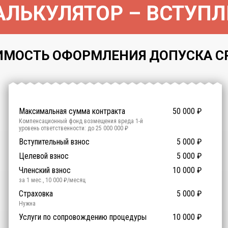
ЛЬКУЛЯТОР – ВСТУПЛ
МОСТЬ ОФОРМЛЕНИЯ ДОПУСКА СРО 
Максимальная сумма контракта
50 000
₽
Компенсационный фонд возмещения вреда
1
-й
уровень ответственности:
до 25 000 000 ₽
Участие в гос. тендерах и аукционах
Вступительный взнос
5 000
0
₽
₽
Компенсационный фонд договорных обязательств
0
-
Целевой взнос
5 000
₽
й уровень ответственности:
Не требуется
Членский взнос
10 000
₽
за 1 мес.
,
10 000
₽/месяц
Предоставление специалистов НРС
Сертификат ISO 9001
Сертификат ISO 14001
Сертификат OHSAS 18001
Страховка
14 500
14 500
14 500
5 000
0
₽
₽
₽
₽
₽
0
ISO 9001
ISO 14001
OHSAS 18001
Нужна
₽ за человека
Услуги по сопровождению процедуры
10 000
₽