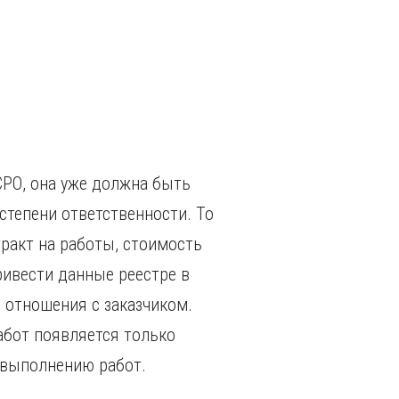
у (если кандидат – иностранный гражданин).
нании иностранного образования.
я.
вышении квалификации.
верждающее факт повышения квалификации в
ти лет. В случае, если повышение квалификации
ми России, требуется копия свидетельства о
го образования.
СРО, она уже должна быть
степени ответственности. То
ракт на работы, стоимость
ривести данные реестре в
 отношения с заказчиком.
абот появляется только
к выполнению работ.