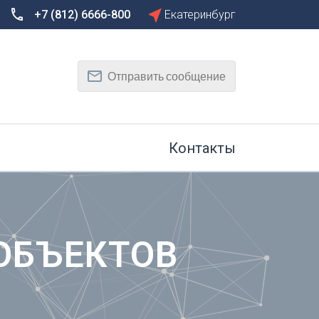
+7 (812) 6666-800
Екатеринбург
Сбросить
Т
Отправить сообщение
Тамбов
Тверь
рг
Тольятти
Томск
Контакты
Тула
Тюмень
У
Улан-Удэ
на-Дону
Ульяновск
ОБЪЕКТОВ
Уфа
Х
Хабаровск
к