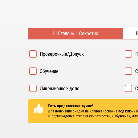
III Степень – Секретно
I
Проверочные/Допуск
П
Обучение
С
Лицензионное дело
С
Есть предложение лучше!
Для получения скидки на «лицензирование под ключ» 
«Подтверждение степени секретности», «Обучение», «Сп