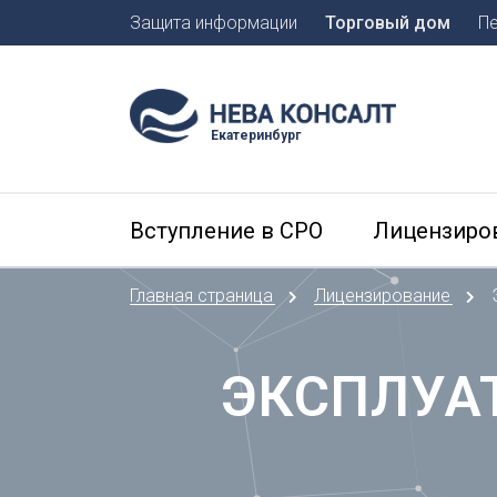
Защита информации
Торговый дом
П
Москва
Санкт-П
Екатеринбург
А
Арханге
Вступление в СРО
Лицензиро
Астраха
Б
Главная страница
Лицензирование
Барнаул
Белгоро
Брянск
ЭКСПЛУА
В
Владиво
Владика
Владим