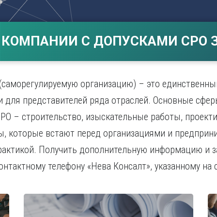
Магнитогорск
Сарато
ад
Махачкала
Севаст
ж
Мурманск
Симфер
 КОМПАНИИ С ДОПУСКАМИ СРО З
Н
Смолен
нбург
Набережные Челны
Сочи
Нижний Новгород
Ставро
Нижний Тагил
(саморегулируемую организацию) – это единственны
о
Новокузнецк
 для представителей ряда отраслей. Основные сфер
Новосибирск
РО – строительство, изыскательные работы, проекти
ы, которые встают перед организациями и предприн
рактикой. Получить дополнительную информацию и з
онтактному телефону «Нева Консалт», указанному на с