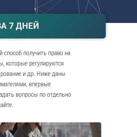
Ч
в
ополь
Чебоксары
ополь
Челябинск
А 7 ДНЕЙ
ск
Череповец
Чита
поль
Я
й способ получить право на
Ярославль
ы, которые регулируются
рование и др. Ниже даны
имателями, впервые
адать вопросы по отдельно
айте.