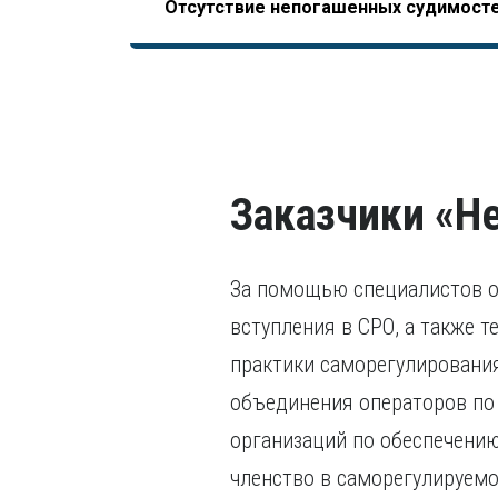
Отсутствие непогашенных судимост
НОСТРОЙ, допускающего начало отсчета трудо
последних пяти лет.
завершения образования).
В том числе, уголовного преследования.
Заказчики «Не
За помощью специалистов о
вступления в СРО, а также т
практики саморегулировани
объединения операторов по
организаций по обеспечению
членство в саморегулируемо