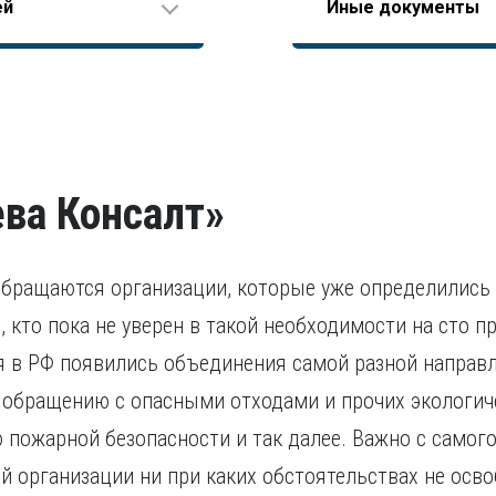
Справка об отсутств
ей
Иные документы
вого стажа еще до
Диплом о высшем обр
Должностная инстру
территории РФ или бы
Справка об отсутстви
В остальных случаях 
Согласие на обрабо
судимые кандидаты п
Разрешение на работ
свидетельства о приз
исполнение наказани
Удостоверение о по
Удостоверение, подт
течение последних пя
проходило за предела
признании иностранно
ва Консалт»
бращаются организации, которые уже определились
е, кто пока не уверен в такой необходимости на сто 
я в РФ появились объединения самой разной направл
 обращению с опасными отходами и прочих экологиче
 пожарной безопасности и так далее. Важно с самого
й организации ни при каких обстоятельствах не осв