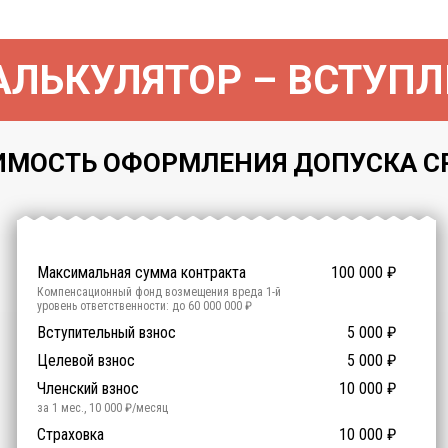
ЛЬКУЛЯТОР – ВСТУПЛ
МОСТЬ ОФОРМЛЕНИЯ ДОПУСКА СРО 
Максимальная сумма контракта
100 000
₽
Компенсационный фонд возмещения вреда
1
-й
уровень ответственности:
до 60 000 000 ₽
Участие в гос. тендерах и аукционах
Вступительный взнос
5 000
0
₽
₽
Компенсационный фонд договорных обязательств
0
-
Целевой взнос
5 000
₽
й уровень ответственности:
Не требуется
Членский взнос
10 000
₽
за 1 мес.
,
10 000
₽/месяц
Предоставление специалистов НРС
Сертификат ISO 9001
Сертификат ISO 14001
Сертификат OHSAS 18001
Страховка
14 500
14 500
14 500
10 000
0
₽
₽
₽
₽
₽