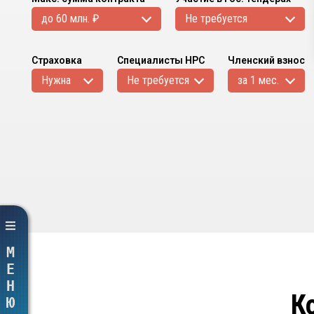
до 60 млн. ₽
Не требуется
Страховка
Специалисты НРС
Членский взнос
Нужна
Не требуется
за 1 мес.
МЕНЮ
К