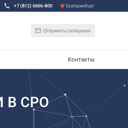
+7 (812) 6666-800
Екатеринбург
Сбросить
Т
Отправить сообщение
Тамбов
Тверь
рг
Тольятти
Томск
Контакты
Тула
Тюмень
У
Улан-Удэ
на-Дону
Ульяновск
 В СРО
Уфа
Х
Хабаровск
к