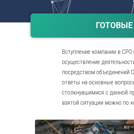
Волгогр
Вороне
ГОТОВЫЕ
Е
Екатери
И
Вступление компании в СРО 
Иванов
Ижевск
осуществление деятельности
Иркутск
посредством объединений С
ответы на основные вопрос
столкнувшимися с данной п
взятой ситуации можно по к