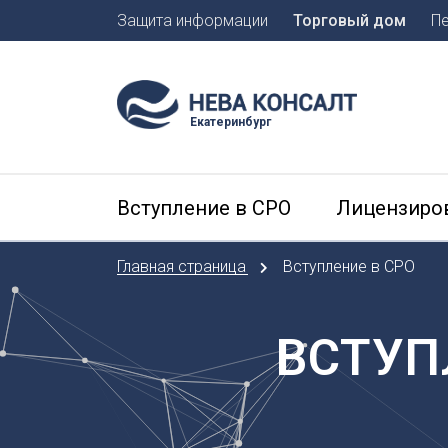
Защита информации
Торговый дом
П
Москва
Санкт-П
Екатеринбург
А
Арханге
Вступление в СРО
Лицензиро
Астраха
Б
Главная страница
Вступление в СРО
Барнаул
Белгоро
Брянск
ВСТУП
В
Владиво
Владика
Владим