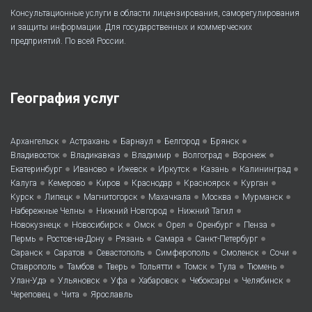
Консультационные услуги в области лицензирования, саморегулирования
и защиты информации. Для государственных и коммерческих
предприятий. По всей России.
География услуг
•
•
•
•
•
Архангельск
Астрахань
Барнаул
Белгород
Брянск
•
•
•
•
•
Владивосток
Владикавказ
Владимир
Волгоград
Воронеж
•
•
•
•
•
•
Екатеринбург
Иваново
Ижевск
Иркутск
Казань
Калининград
•
•
•
•
•
•
Калуга
Кемерово
Киров
Краснодар
Красноярск
Курган
•
•
•
•
•
•
Курск
Липецк
Магнитогорск
Махачкала
Москва
Мурманск
•
•
•
Набережные Челны
Нижний Новгород
Нижний Тагил
•
•
•
•
•
•
Новокузнецк
Новосибирск
Омск
Орел
Оренбург
Пенза
•
•
•
•
•
Пермь
Ростов-на-Дону
Рязань
Самара
Санкт-Петербург
•
•
•
•
•
•
Саранск
Саратов
Севастополь
Симферополь
Смоленск
Сочи
•
•
•
•
•
•
•
Ставрополь
Тамбов
Тверь
Тольятти
Томск
Тула
Тюмень
•
•
•
•
•
•
Улан-Удэ
Ульяновск
Уфа
Хабаровск
Чебоксары
Челябинск
•
•
Череповец
Чита
Ярославль