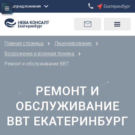
Спецпредложения
Екатеринбург
Сбросить
Екатеринбург
О
Москва
Санкт-Петербург
Омск
Главная страница
Лицензирование
Орел
А
Оренбург
Вооружение и военная техника
Архангельск
П
Ремонт и обслуживание ВВТ
Астрахань
Пенза
Б
Пермь
Барнаул
РЕМОНТ И
Р
Белгород
Ростов-на-Дону
Брянск
ОБСЛУЖИВАНИЕ
Рязань
В
С
ВВТ ЕКАТЕРИНБУРГ
Владивосток
Самара
Владикавказ
Саранск
Владимир