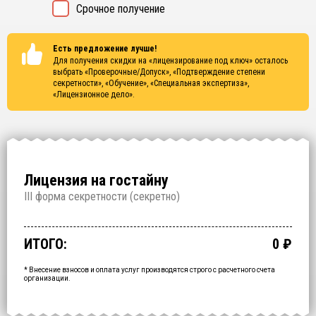
Срочное получение
Есть предложение лучше!
Для получения скидки на «лицензирование под ключ» осталось
выбрать
«Проверочные/Допуск», «Подтверждение степени
секретности», «Обучение», «Специальная экспертиза»,
«Лицензионное дело»
.
Лицензия на гостайну
I
II форма секретности (
секретно
)
Проверочные/Допуск
Подтверждение степени секретности
Обучение
Специальная экспертиза
Лицензионное дело
Срочное получение
1 000 000
150 000
200 000
250 000
700 000
60 000
₽
₽
₽
₽
₽
₽
срок: 2.5 месяца
срок: 2 недели
срок: 2 недели
срок: 2 недели
срок: 2 месяца
ИТОГО:
0
₽
Промежуточный итог:
15000
₽
Ваша персональна скидка
-
15000
₽
* Внесение взносов и оплата услуг производятся строго с расчетного счета
организации.
ОФОРМИТЬ ЗА
1 ДЕНЬ