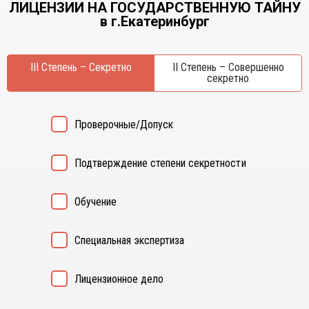
ЛИЦЕНЗИИ НА ГОСУДАРСТВЕННУЮ ТАЙНУ
Курган
Х
в г.Екатеринбург
Курск
Хабаровск
Л
Ч
III Степень – Секретно
II Степень – Совершенно
Липецк
секретно
Чебоксары
М
Челябинск
Магнитогорск
Череповец
Проверочные/Допуск
Махачкала
Чита
Мурманск
Я
Подтверждение степени секретности
Н
Ярославль
Набережные Челны
Обучение
Нижний Новгород
Нижний Тагил
Новокузнецк
Специальная экспертиза
Новосибирск
Лицензионное дело