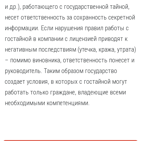
Курган
и др.), работающего с государственной тайной,
Х
Курск
несет ответственность за сохранность секретной
Хабаровск
Л
информации. Если нарушения правил работы с
Ч
Липецк
Чебоксары
гостайной в компании с лицензией приводят к
М
Челябинск
негативным последствиям (утечка, кража, утрата)
Магнитогорск
Череповец
Махачкала
– помимо виновника, ответственность понесет и
Чита
Мурманск
руководитель. Таким образом государство
Я
Н
Ярославль
создает условия, в которых с гостайной могут
Набережные Челны
работать только граждане, владеющие всеми
Нижний Новгород
необходимыми компетенциями.
Нижний Тагил
Новокузнецк
Новосибирск