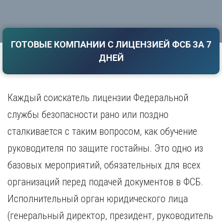
Саратов
Волгоград
Севастополь
Воронеж
Симферополь
Е
ГОТОВЫЕ КОМПАНИИ С ЛИЦЕНЗИЕЙ ФСБ ЗА 7
Смоленск
Екатеринбург
Сочи
ДНЕЙ
Ставрополь
И
Т
Иваново
Каждый соискатель лицензии Федеральной
Ижевск
Тамбов
Иркутск
Тверь
службы безопасности рано или поздно
Тольятти
К
сталкивается с таким вопросом, как обучение
Томск
Казань
руководителя по защите гостайны. Это одно из
Тула
Калининград
Тюмень
базовых мероприятий, обязательных для всех
Калуга
У
Кемерово
организаций перед подачей документов в ФСБ.
Киров
Улан-Удэ
Исполнительный орган юридического лица
Краснодар
Ульяновск
(генеральный директор, президент, руководитель
Красноярск
Уфа