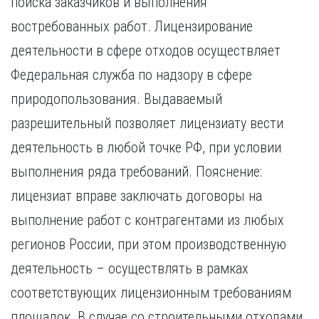
поиска заказчиков и выполнения
Курган
Х
Курск
востребованных работ. Лицензирование
Хабаровск
Л
деятельности в сфере отходов осуществляет
Ч
Липецк
Федеральная служба по надзору в сфере
Чебоксары
М
природопользования. Выдаваемый
Челябинск
Магнитогорск
Череповец
разрешительный позволяет лицензиату вести
Махачкала
Чита
деятельность в любой точке РФ, при условии
Мурманск
Я
выполнения ряда требований. Пояснение:
Н
Ярославль
лицензиат вправе заключать договоры на
Набережные Челны
Нижний Новгород
выполнение работ с контрагентами из любых
Нижний Тагил
регионов России, при этом производственную
Новокузнецк
Новосибирск
деятельность – осуществлять в рамках
соответствующих лицензионным требованиям
площадок. В случае со строительными отходами