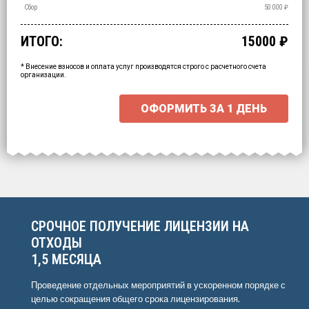
Утилизация
Обезвреживание
Размещение
Сбор
50 000
₽
₽
₽
₽
ИТОГО:
15000
₽
Промежуточный итог:
15000
₽
Ваша персональна скидка
-
15000
₽
* Внесение взносов и оплата услуг производятся строго с расчетного счета
организации.
ОФОРМИТЬ ЗА
1 ДЕНЬ
Выберите интересующие вас пункты
для начала расчёта.
СРОЧНОЕ ПОЛУЧЕНИЕ ЛИЦЕНЗИИ НА
ОТХОДЫ
1,5 МЕСЯЦА
Проведение отдельных мероприятий в ускоренном порядке с
целью сокращения общего срока лицензирования.