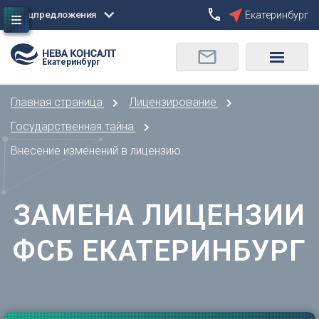
Спецпредложения
Екатеринбург
Сбросить
Екатеринбург
О
Москва
Санкт-Петербург
Омск
Главная страница
Лицензирование
Орел
А
Оренбург
Государственная тайна
Архангельск
П
Внесение изменений в лицензию
Астрахань
Пенза
Б
Пермь
Барнаул
ЗАМЕНА ЛИЦЕНЗИИ
Р
Белгород
Ростов-на-Дону
Брянск
ФСБ ЕКАТЕРИНБУРГ
Рязань
В
С
Владивосток
Самара
Владикавказ
Саранск
Владимир