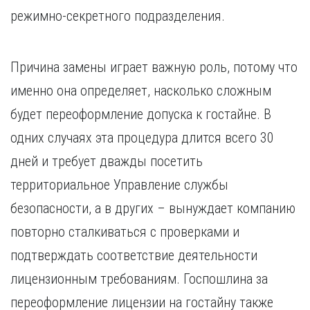
Курган
режимно-секретного подразделения.
Х
Курск
Хабаровск
Л
Ч
Причина замены играет важную роль, потому что
Липецк
Чебоксары
именно она определяет, насколько сложным
М
Челябинск
будет переоформление допуска к гостайне. В
Магнитогорск
Череповец
Махачкала
Чита
одних случаях эта процедура длится всего 30
Мурманск
Я
дней и требует дважды посетить
Н
Ярославль
территориальное Управление службы
Набережные Челны
безопасности, а в других – вынуждает компанию
Нижний Новгород
Нижний Тагил
повторно сталкиваться с проверками и
Новокузнецк
подтверждать соответствие деятельности
Новосибирск
лицензионным требованиям. Госпошлина за
переоформление лицензии на гостайну также