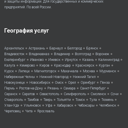
и защиты информации. Для государственных и коммерческих
предприятий. По всей России.
География услуг
•
•
•
•
•
Архангельск
Астрахань
Барнаул
Белгород
Брянск
•
•
•
•
•
Владивосток
Владикавказ
Владимир
Волгоград
Воронеж
•
•
•
•
•
•
Екатеринбург
Иваново
Ижевск
Иркутск
Казань
Калининград
•
•
•
•
•
•
Калуга
Кемерово
Киров
Краснодар
Красноярск
Курган
•
•
•
•
•
•
Курск
Липецк
Магнитогорск
Махачкала
Москва
Мурманск
•
•
•
Набережные Челны
Нижний Новгород
Нижний Тагил
•
•
•
•
•
•
Новокузнецк
Новосибирск
Омск
Орел
Оренбург
Пенза
•
•
•
•
•
Пермь
Ростов-на-Дону
Рязань
Самара
Санкт-Петербург
•
•
•
•
•
•
Саранск
Саратов
Севастополь
Симферополь
Смоленск
Сочи
•
•
•
•
•
•
•
Ставрополь
Тамбов
Тверь
Тольятти
Томск
Тула
Тюмень
•
•
•
•
•
•
Улан-Удэ
Ульяновск
Уфа
Хабаровск
Чебоксары
Челябинск
•
•
Череповец
Чита
Ярославль