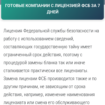
Саратов
ГОТОВЫЕ КОМПАНИИ С ЛИЦЕНЗИЕЙ ФСБ ЗА 7
Волгоград
Севастополь
Воронеж
ДНЕЙ
Симферополь
Е
Смоленск
Екатеринбург
Сочи
Лицензия Федеральной службы безопасности на
Ставрополь
И
работу с использованием сведений,
Т
Иваново
составляющих государственную тайну имеет
Ижевск
Тамбов
Иркутск
Тверь
ограниченный срок действия, поэтому с
Тольятти
К
процедурой замены бланка так или иначе
Томск
Казань
сталкивается практически все лицензиаты.
Тула
Калининград
Тюмень
Замена лицензии ФСБ производится также и по
Калуга
У
Кемерово
другим причинам, не зависящим от срока
Киров
Улан-Удэ
действия, например, изменение наименования
Краснодар
Ульяновск
Красноярск
лицензиата или смена его обслуживающего
Уфа