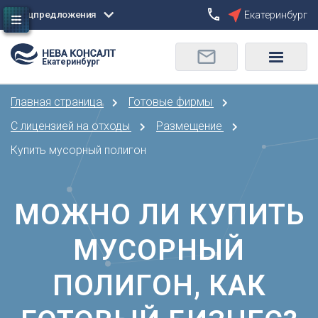
Спецпредложения
Екатеринбург
Сбросить
Екатеринбург
О
Москва
Санкт-Петербург
Омск
Главная страница
Готовые фирмы
Орел
А
Оренбург
С лицензией на отходы
Размещение
Архангельск
П
Купить мусорный полигон
Астрахань
Пенза
Б
Пермь
Барнаул
МОЖНО ЛИ КУПИТЬ
Р
Белгород
Ростов-на-Дону
Брянск
МУСОРНЫЙ
Рязань
В
С
ПОЛИГОН, КАК
Владивосток
Самара
Владикавказ
Саранск
Владимир