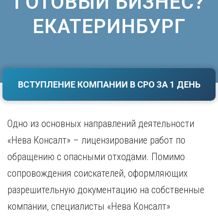
ГОТОВЫЙ БИЗНЕС?
Саратов
Волгоград
ЕКАТЕРИНБУРГ
Севастополь
Воронеж
Симферополь
Е
Смоленск
Екатеринбург
Сочи
Ставрополь
И
Т
ВСТУПЛЕНИЕ КОМПАНИИ В СРО ЗА 1 ДЕНЬ
Иваново
Ижевск
Тамбов
Иркутск
Тверь
Тольятти
Одно из основных направлений деятельности
К
Томск
«Нева Консалт» – лицензирование работ по
Казань
Тула
Калининград
обращению с опасными отходами. Помимо
Тюмень
Калуга
сопровождения соискателей, оформляющих
У
Кемерово
Киров
разрешительную документацию на собственные
Улан-Удэ
Краснодар
Ульяновск
компании, специалисты «Нева Консалт»
Красноярск
Уфа