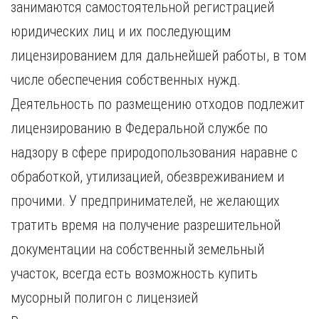
занимаются самостоятельной регистрацией
Курган
Х
Курск
юридических лиц и их последующим
Хабаровск
Л
лицензированием для дальнейшей работы, в том
Ч
Липецк
числе обеспечения собственных нужд.
Чебоксары
М
Челябинск
Деятельность по размещению отходов подлежит
Магнитогорск
Череповец
лицензированию в Федеральной службе по
Махачкала
Чита
надзору в сфере природопользования наравне с
Мурманск
Я
обработкой, утилизацией, обезвреживанием и
Н
Ярославль
Набережные Челны
прочими. У предпринимателей, не желающих
Нижний Новгород
тратить время на получение разрешительной
Нижний Тагил
документации на собственный земельный
Новокузнецк
Новосибирск
участок, всегда есть возможность купить
мусорный полигон с лицензией