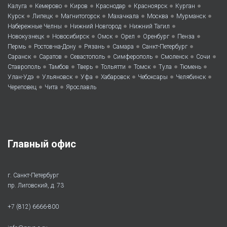
•
•
•
•
•
•
Калуга
Кемерово
Киров
Краснодар
Красноярск
Курган
•
•
•
•
•
•
Курск
Липецк
Магнитогорск
Махачкала
Москва
Мурманск
•
•
•
Набережные Челны
Нижний Новгород
Нижний Тагил
•
•
•
•
•
•
Новокузнецк
Новосибирск
Омск
Орел
Оренбург
Пенза
•
•
•
•
•
Пермь
Ростов-на-Дону
Рязань
Самара
Санкт-Петербург
•
•
•
•
•
•
Саранск
Саратов
Севастополь
Симферополь
Смоленск
Сочи
•
•
•
•
•
•
•
Ставрополь
Тамбов
Тверь
Тольятти
Томск
Тула
Тюмень
•
•
•
•
•
•
Улан-Удэ
Ульяновск
Уфа
Хабаровск
Чебоксары
Челябинск
•
•
Череповец
Чита
Ярославль
Главный офис
г. Санкт-Петербург
пр. Лиговский, д. 73
+7 (812) 6666-800