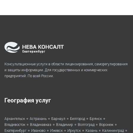
Екатеринбург
Консультационные услуги в области лицензирования, саморегулирования
и защиты информации. Для государственных и коммерческих
предприятий. По всей России.
География услуг
•
•
•
•
•
Архангельск
Астрахань
Барнаул
Белгород
Брянск
•
•
•
•
•
Владивосток
Владикавказ
Владимир
Волгоград
Воронеж
•
•
•
•
•
•
Екатеринбург
Иваново
Ижевск
Иркутск
Казань
Калининград